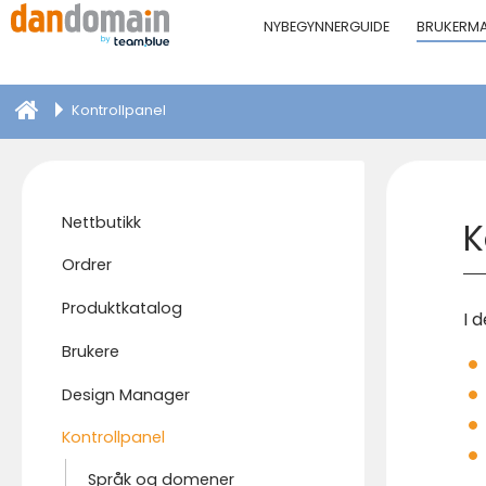
NYBEGYNNERGUIDE
BRUKERM
Kontrollpanel
Nettbutikk
K
Ordrer
Produktkatalog
I 
Brukere
Design Manager
Kontrollpanel
Språk og domener