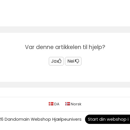
Var denne artikkelen til hjelp?
Ja
Nei
DA
Norsk
26 Dandomain Webshop Hjælpeunivers
Start din webshop i