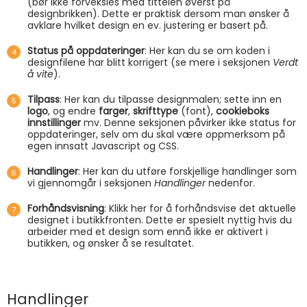
(bør ikke forveksles med tittelen øverst på
designbrikken). Dette er praktisk dersom man ønsker å
avklare hvilket design en ev. justering er basert på.
Status på oppdateringer
: Her kan du se om koden i
designfilene har blitt korrigert (se mere i seksjonen
Verdt
å vite
).
Tilpass
: Her kan du tilpasse designmalen; sette inn en
logo
, og endre
farger
,
skrifttype
(font),
cookieboks
innstillinger
mv. Denne seksjonen påvirker ikke status for
oppdateringer, selv om du skal være oppmerksom på
egen innsatt Javascript og CSS.
Handlinger
: Her kan du utføre forskjellige handlinger som
vi gjennomgår i seksjonen
Handlinger
nedenfor.
Forhåndsvisning
: Klikk her for å forhåndsvise det aktuelle
designet i butikkfronten. Dette er spesielt nyttig hvis du
arbeider med et design som ennå ikke er aktivert i
butikken, og ønsker å se resultatet.
Handlinger