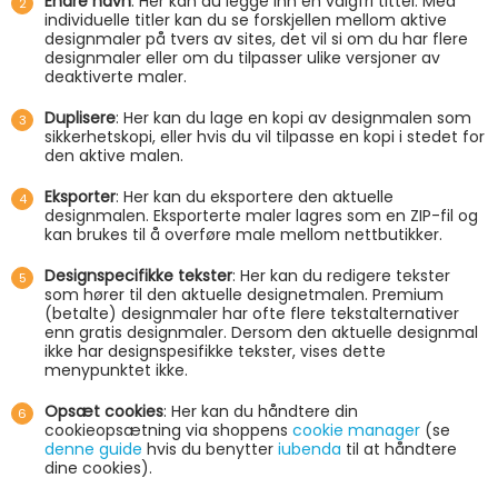
Endre navn
: Her kan du legge inn en valgfri tittel. Med
individuelle titler kan du se forskjellen mellom aktive
designmaler på tvers av sites, det vil si om du har flere
designmaler eller om du tilpasser ulike versjoner av
deaktiverte maler.
Duplisere
: Her kan du lage en kopi av designmalen som
sikkerhetskopi, eller hvis du vil tilpasse en kopi i stedet for
den aktive malen.
Eksporter
: Her kan du eksportere den aktuelle
designmalen. Eksporterte maler lagres som en ZIP-fil og
kan brukes til å overføre male mellom nettbutikker.
Designspecifikke tekster
: Her kan du redigere tekster
som hører til den aktuelle designetmalen. Premium
(betalte) designmaler har ofte flere tekstalternativer
enn gratis designmaler. Dersom den aktuelle designmal
ikke har designspesifikke tekster, vises dette
menypunktet ikke.
Opsæt cookies
: Her kan du håndtere din
cookieopsætning via shoppens
cookie manager
(se
denne guide
hvis du benytter
iubenda
til at håndtere
dine cookies).