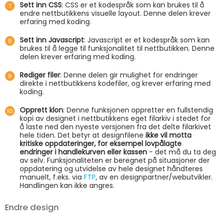
Sett inn CSS
: CSS er et kodespråk som kan brukes til å
endre nettbutikkens visuelle layout. Denne delen krever
erfaring med koding.
Sett inn Javascript
: Javascript er et kodespråk som kan
brukes til å legge til funksjonalitet til nettbutikken. Denne
delen krever erfaring med koding.
Rediger filer
: Denne delen gir mulighet for endringer
direkte i nettbutikkens kodefiler, og krever erfaring med
koding.
Opprett klon
: Denne funksjonen oppretter en fullstendig
kopi av designet i nettbutikkens eget filarkiv i stedet for
å laste ned den nyeste versjonen fra det delte filarkivet
hele tiden. Det betyr at designfilene
ikke vil motta
kritiske oppdateringer, for eksempel lovpålagte
endringer i handlekurven eller kassen
- det må du ta deg
av selv. Funksjonaliteten er beregnet på situasjoner der
oppdatering og utvidelse av hele designet håndteres
manuelt, f.eks. via
FTP
, av en designpartner/webutvikler.
Handlingen kan ikke angres.
Endre design