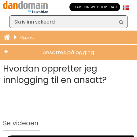
START DIN WEBSHOP I DAG
Oppsett
Ansattes pålogging
Hvordan oppretter jeg
innlogging til en ansatt?
Se videoen