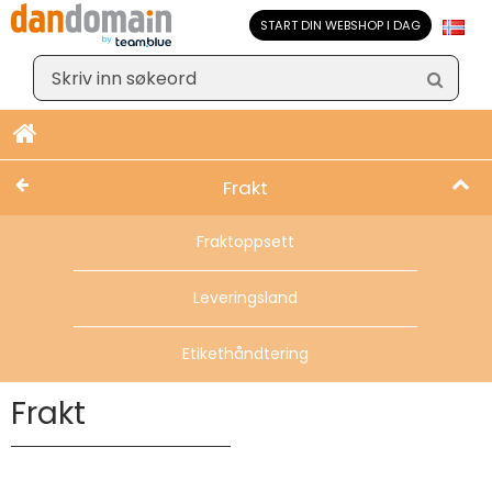
START DIN WEBSHOP I DAG
Frakt
Fraktoppsett
Leveringsland
Etikethåndtering
Frakt